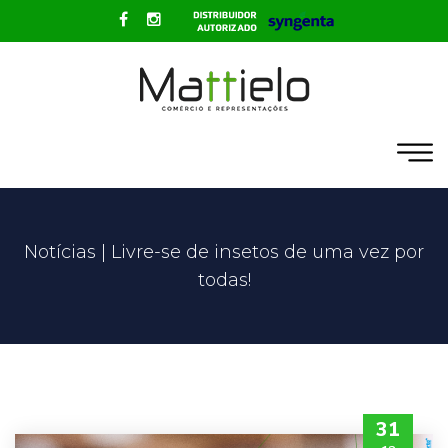
Notícias | Livre-se de insetos de uma vez por
todas!
31