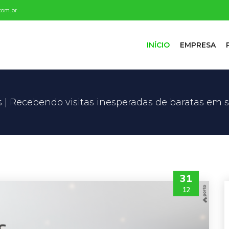
com.br
INÍCIO
EMPRESA
s | Recebendo visitas inesperadas de baratas em 
31
12