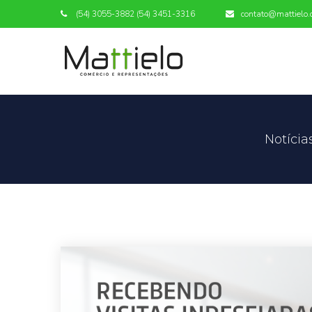
(54) 3055-3882 (54) 3451-3316
contato@mattielo.
Notícia